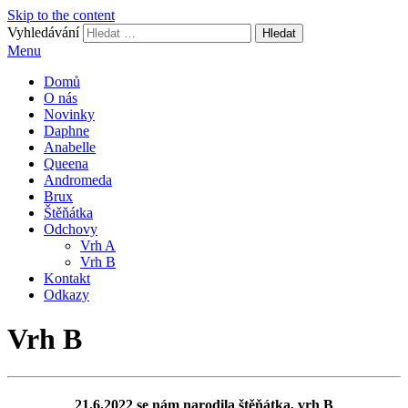
Skip to the content
Vyhledávání
Zlate lány
Menu
Domů
O nás
Novinky
Daphne
Anabelle
Queena
Andromeda
Brux
Štěňátka
Odchovy
Vrh A
Vrh B
Kontakt
Odkazy
Vrh B
21.6.2022 se nám narodila štěňátka, vrh B