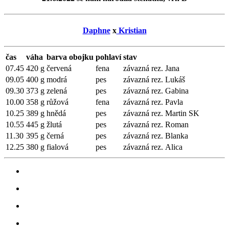
Daphne
x
Kristian
čas
váha
barva obojku
pohlaví
stav
07.45
420 g
červená
fena
závazná rez.
Jana
09.05
400 g
modrá
pes
závazná rez.
Lukáš
09.30
373 g
zelená
pes
závazná rez.
Gabina
10.00
358 g
růžová
fena
závazná rez.
Pavla
10.25
389 g
hnědá
pes
závazná rez.
Martin SK
10.55
445 g
žlutá
pes
závazná rez.
Roman
11.30
395 g
černá
pes
závazná rez.
Blanka
12.25
380 g
fialová
pes
závazná rez.
Alica