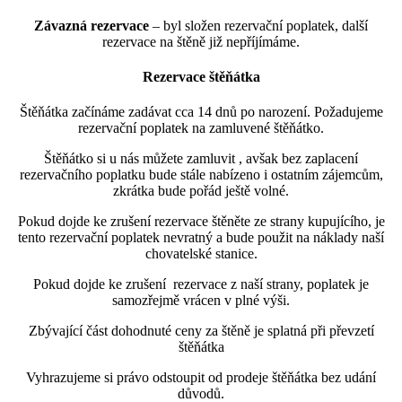
Závazná rezervace
– byl složen rezervační poplatek, další
rezervace na štěně již nepříjímáme.
Rezervace štěňátka
Štěňátka začínáme zadávat cca 14 dnů po narození. Požadujeme
rezervační poplatek na zamluvené štěňátko.
Štěňátko si u nás můžete zamluvit , avšak bez zaplacení
rezervačního poplatku bude stále nabízeno i ostatním zájemcům,
zkrátka bude pořád ještě volné.
Pokud dojde ke zrušení rezervace štěněte ze strany kupujícího, je
tento rezervační poplatek nevratný a bude použit na náklady naší
chovatelské stanice.
Pokud dojde ke zrušení rezervace z naší strany, poplatek je
samozřejmě vrácen v plné výši.
Zbývající část dohodnuté ceny za štěně je splatná při převzetí
štěňátka
Vyhrazujeme si právo odstoupit od prodeje štěňátka bez udání
důvodů.