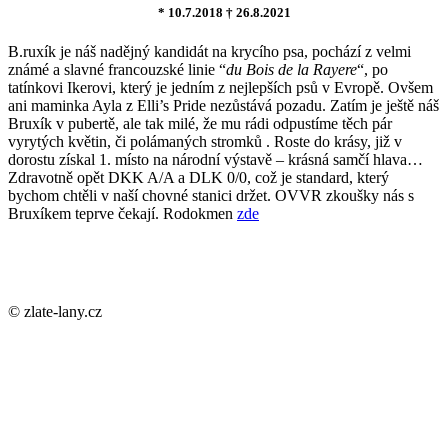
* 10.7.2018 † 26.8.2021
B.ruxík je náš nadějný kandidát na krycího psa, pochází z velmi
známé a slavné francouzské linie “
du Bois de la Rayere
“, po
tatínkovi Ikerovi, který je jedním z nejlepších psů v Evropě. Ovšem
ani maminka Ayla z Elli’s Pride nezůstává pozadu. Zatím je ještě náš
Bruxík v pubertě, ale tak milé, že mu rádi odpustíme těch pár
vyrytých květin, či polámaných stromků . Roste do krásy, již v
dorostu získal 1. místo na národní výstavě – krásná samčí hlava…
Zdravotně opět DKK A/A a DLK 0/0, což je standard, který
bychom chtěli v naší chovné stanici držet. OVVR zkoušky nás s
Bruxíkem teprve čekají. Rodokmen
zde
© zlate-lany.cz