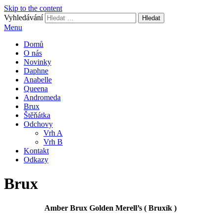
Skip to the content
Vyhledávání
Zlate lány
Menu
Domů
O nás
Novinky
Daphne
Anabelle
Queena
Andromeda
Brux
Štěňátka
Odchovy
Vrh A
Vrh B
Kontakt
Odkazy
Brux
Amber Brux Golden Merell’s ( Bruxík )